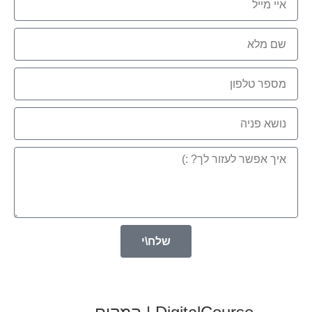
שלח\י