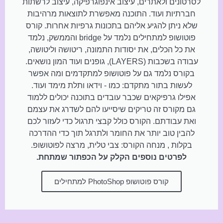
לסרטונים ולאתרים, עיצוב אינפוגרפיקה, עיצוב לרשתות
חברתיות ועוד. התוכנה מאפשרת לתוצאות מרהיבות
שלא ניתן להגיע אליהם בתכונות גרפיות אחרות. קורס
פוטושופ למתחילים נלמד על bridge והממשק, נלמד
את כל הכלים, את יסודות התמונה, ריטושה וליטושה,
עבודה בשכבות (LAYERS), גופנים ועוד המון נושאים.
בקורס נלמד גם על פוטושופ למתקדמים ומה אפשר
לעשות בתור מתקדם: כמו - וידאו ותלת מימד ועוד.
אפילו גרפיקאים שכבר עובדים בתוכנה יכולים ללמוד
גם מקורס זה טריקים שיסייעו להם לשדרג את עצמם
ואת עבודתם. הקורס כולל קבצי תרגול כדי לעזור לכם
להבין טוב יותר את החומר ולתרגל תוך כדי ההדרכה
בקלות , מנחה הקורס: צבי טלית, מרצה לפוטושופ.
לפרטים נוספים הקלק על הכפתור שמתחת.
קורס פוטושופ PhotoShop למתחילים