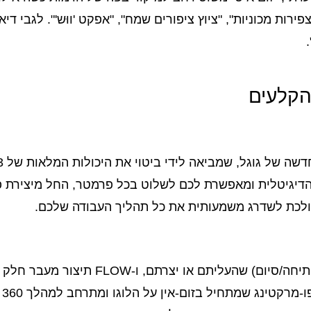
ות מכוניות", "ציוץ ציפורים שמח", "אפקט 'ווּש'". לגבי דיאלו
ה את גבולות היצירה הדיגיטלית ומאפשרת לכם לשלוט בכל פרמטר, החל מי
או יצרתם, ו-FLOW תיצור מעבר חלק וטבעי לסצנה חיה.
: 