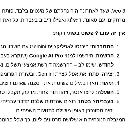
Veo 3, שעד לאחרונה היה נחלתם של מעטים בלבד, פות
מרתקים, עם סאונד, דיאלוג ואפילו דיבוב בעברית, כל זאת ת
איך זה עובד? פשוט בשתי דקות:
התחברות
: היכנסו לאפליקציית Gemini עם חשבון הגוגל שלכם.
הרשמה
: הירשמו למנוי
Google AI Pro
(שנקרא בעבר Gemini Advanced). החודש הראשו
לחודש
. שימו לב – ההרשמה דורשת אמצעי תשלום, ואם
יצירה
: פתחו את אפליקציית Gemini, ובשורת הפרומפט בחרו באפשרות "וידאו".
תיאור
: תארו במילים פשוטות את הסצנה שאתם רוצים ליצור. תנו ל-Veo 3 את הפרטים, וה
הפעלה
: לחצו אנטר, וזהו! תוך פחות מדקה, תקבלו סר
בעברית? בטח!
יהיה מסונכרן באופן מושלם לתנועות השפתיים.
המגבלה הנוכחית היא שלושה סרטונים ליום, כך שכל פרומפ