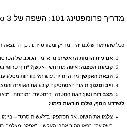
מדריך פרומפטינג 101: השפה של Veo 3
ככל שהתיאור שלכם יהיה מדויק ומפורט יותר, כך התוצאה ת
אנרגיית הדמות הראשית
: מי או מה הכוכב של הסרטון
קביעת הסצנה
: איפה מתרחש האקשן? "חוף טרופי בס
הבאת האקשן
: מה הדמויות עושות? בורחות מסלע ענ
וייב וסגנון
: תיאור האסתטיקה קובע את האווירה והמצב רוח: "סגנון אנימה", "פי
מצב רוח וטון
: האם המטרה "דרמטית", "מותחת", "כאוטית"
לשדרוג נוסף, שלבו הוראות בימוי:
צלמו את השוט
: אל תסתפקו ב"לעשות סרט" – ביימו או
בשקיעה", "פאן מהיר אחרי האקשן", "אפקט מצלמה רו