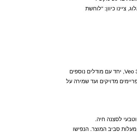
ג, ציינו כיוון: "לוחשת
היא סביבת הפילמייקינג החדשה של גוגל, שמביאה לידי ביטוי את היכולות המלאות של Veo 3, יחד עם מודלים נוספים
צירת פריימים מדויקים ועד שמירה על
הפכו תמונת מוצר סטטית לסרטון אינפו-מרקטינג שמתחיל בזום-אין על הלוגו ומתרחב למהלך 360 מעלות סביב המוצר. הנפישו