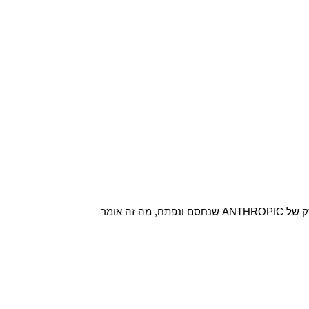
CLAUDE FABLE 5: המודל החזק של ANTHROPIC שנחסם ונפתח, מה זה אומר